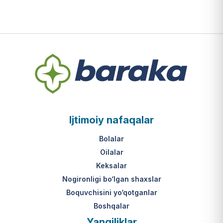
Ijtimoiy nafaqalar
Bolalar
Oilalar
Keksalar
Nogironligi bo‘lgan shaxslar
Boquvchisini yo‘qotganlar
Boshqalar
Yangiliklar