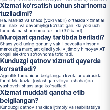
Xizmat ko‘rsatish uchun shartnoma
tuziladimi?
Ha. Markaz va shaxs (yoki vakili) o‘rtasida xizmatlar
turi, narxi va davomiyligi ko‘rsatilgan ikki yoki uch
tomonlama shartnoma tuziladi (37-band).
Murojaat qanday tartibda beriladi?
Shaxs yoki uning qonuniy vakili bevosita «Inson»
markaziga murojaat qiladi yoki «Ijtimoiy himoya» AT
orqali elektron so‘rovnoma to‘ldiradi.
Kunduzgi qatnov xizmati qayerda
ko‘rsatiladi?
Agentlik tomonidan belgilangan kvotalar doirasida,
faqat Markazlar joylashgan viloyat (shahar)da
yashovchi shaxslarga ko‘rsatiladi.
Xizmat muddati qancha etib
belgilangan?
Kunduzgi qatnov shaklida ijtimoiy va reabilitatsiya