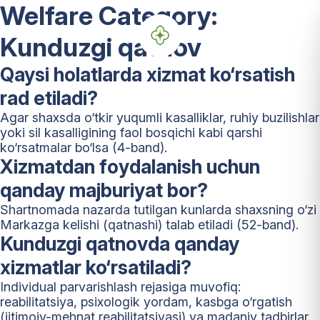
Welfare Category:
Kunduzgi qatnov
Qaysi holatlarda xizmat ko‘rsatish
rad etiladi?
Agar shaxsda o‘tkir yuqumli kasalliklar, ruhiy buzilishlar
yoki sil kasalligining faol bosqichi kabi qarshi
ko‘rsatmalar bo‘lsa (4-band).
Xizmatdan foydalanish uchun
qanday majburiyat bor?
Shartnomada nazarda tutilgan kunlarda shaxsning o‘zi
Markazga kelishi (qatnashi) talab etiladi (52-band).
Kunduzgi qatnovda qanday
xizmatlar ko‘rsatiladi?
Individual parvarishlash rejasiga muvofiq:
reabilitatsiya, psixologik yordam, kasbga o‘rgatish
(ijtimoiy-mehnat reabilitatsiyasi) va madaniy tadbirlar.