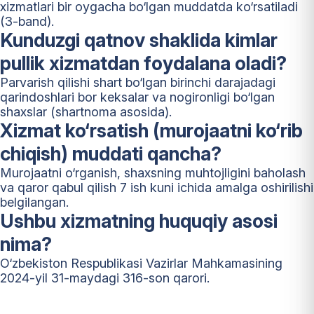
xizmatlari bir oygacha bo‘lgan muddatda ko‘rsatiladi
(3-band).
Kunduzgi qatnov shaklida kimlar
pullik xizmatdan foydalana oladi?
Parvarish qilishi shart bo‘lgan birinchi darajadagi
qarindoshlari bor keksalar va nogironligi bo‘lgan
shaxslar (shartnoma asosida).
Xizmat ko‘rsatish (murojaatni ko‘rib
chiqish) muddati qancha?
Murojaatni o‘rganish, shaxsning muhtojligini baholash
va qaror qabul qilish 7 ish kuni ichida amalga oshirilishi
belgilangan.
Ushbu xizmatning huquqiy asosi
nima?
O‘zbekiston Respublikasi Vazirlar Mahkamasining
2024-yil 31-maydagi 316-son qarori.