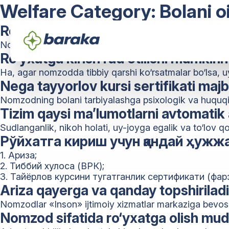
Welfare Category:
Bolani o
Ro‘yxatga kirgandan keyin nima bo‘l
Nomzodga «Ijtimoiy himoya» AT orqali muqobil joylashti
Ro‘yxatga kirish rad etilishi mumkin
Ha, agar nomzodda tibbiy qarshi ko‘rsatmalar bo‘lsa, 
Nega tayyorlov kursi sertifikati maj
Nomzodning bolani tarbiyalashga psixologik va huquqiy 
Tizim qaysi ma’lumotlarni avtomatik 
Sudlanganlik, nikoh holati, uy-joyga egalik va to‘lov q
Рўйхатга кириш учун қандай ҳужж
1. Ариза;
2. Тиббий хулоса (ВРК);
3. Тайёрлов курсини тугатганлик сертификати (фарз
Ariza qayerga va qanday topshirilad
Nomzodlar «Inson» ijtimoiy xizmatlar markaziga bevosi
Nomzod sifatida ro‘yxatga olish mu