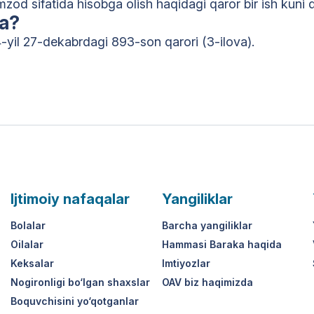
mzod sifatida hisobga olish haqidagi qaror bir ish kuni 
ma?
yil 27-dekabrdagi 893-son qarori (3-ilova).
Ijtimoiy nafaqalar
Yangiliklar
Bolalar
Barcha yangiliklar
Oilalar
Hammasi Baraka haqida
Keksalar
Imtiyozlar
Nogironligi bo‘lgan shaxslar
OAV biz haqimizda
Boquvchisini yo‘qotganlar