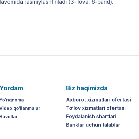
davomida rasmiylashtiriladi (3-ilova, 6-band).
Yordam
Biz haqimizda
Axborot xizmatlari ofertasi
Yo‘riqnoma
To‘lov xizmatlari ofertasi
Video qo‘llanmalar
Foydalanish shartlari
Savollar
Banklar uchun talablar