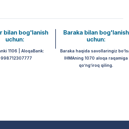
r bilan bog'lanish
Baraka bilan bog'lanish
uchun:
uchun:
anki 1106 | AloqaBank:
Baraka haqida savollaringiz bo’ls
+998712307777
IHMAning 1070 aloqa raqamiga
qo’ng’iroq qiling.