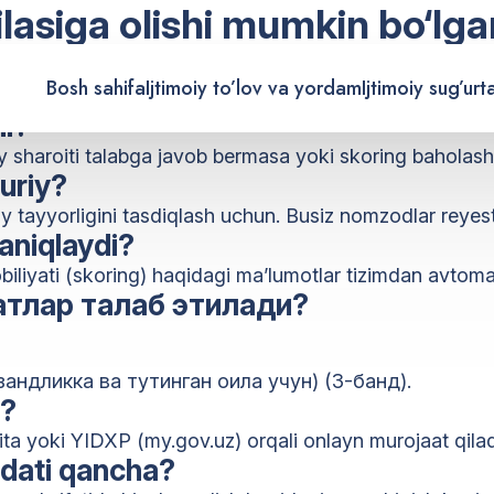
ilasiga olishi mumkin bo‘lga
adi?
Bosh sahifa
Ijtimoiy to’lov va yordam
Ijtimoiy sug’urt
rishga muhtoj bolalar haqidagi ma’lumotlar taqdim etil
mi?
uy sharoiti talabga javob bermasa yoki skoring baholas
buriy?
tayyorligini tasdiqlash uchun. Busiz nomzodlar reyestri
aniqlaydi?
obiliyati (skoring) haqidagi ma’lumotlar tizimdan avtoma
атлар талаб этилади?
андликка ва тутинган оила учун) (3-банд).
i?
ta yoki YIDXP (my.gov.uz) orqali onlayn murojaat qilad
ddati qancha?