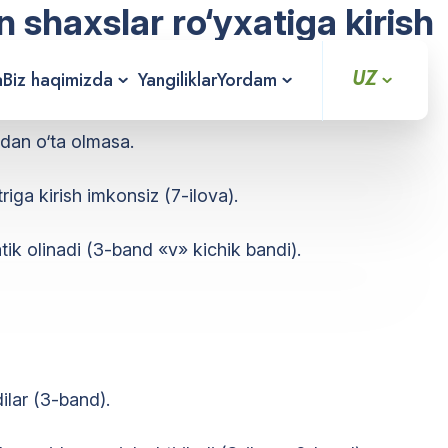
n shaxslar ro‘yxatiga kirish
UZ
a
Biz haqimizda
Yangiliklar
Yordam
adi va tanlov jarayoni boshlanadi.
hdan o‘ta olmasa.
ga kirish imkonsiz (7-ilova).
tik olinadi (3-band «v» kichik bandi).
ilar (3-band).