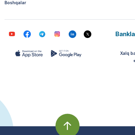
Boshqalar
Bankla
Xalq b