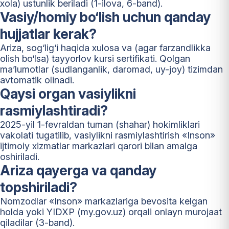
xola) ustunlik beriladi (1-ilova, 6-band).
Vasiy/homiy bo‘lish uchun qanday
hujjatlar kerak?
Ariza, sog‘lig‘i haqida xulosa va (agar farzandlikka
olish bo‘lsa) tayyorlov kursi sertifikati. Qolgan
ma’lumotlar (sudlanganlik, daromad, uy-joy) tizimdan
avtomatik olinadi.
Qaysi organ vasiylikni
rasmiylashtiradi?
2025-yil 1-fevraldan tuman (shahar) hokimliklari
vakolati tugatilib, vasiylikni rasmiylashtirish «Inson»
ijtimoiy xizmatlar markazlari qarori bilan amalga
oshiriladi.
Ariza qayerga va qanday
topshiriladi?
Nomzodlar «Inson» markazlariga bevosita kelgan
holda yoki YIDXP (my.gov.uz) orqali onlayn murojaat
qiladilar (3-band).