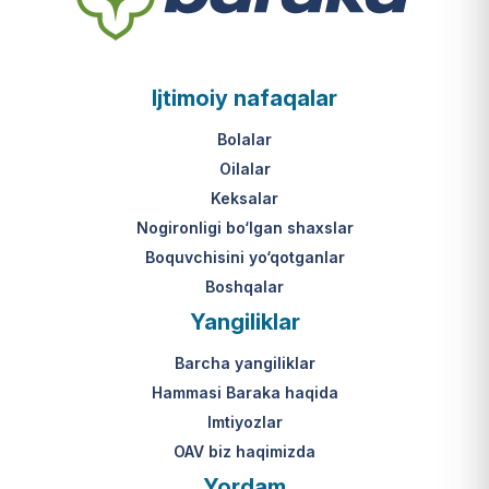
Ijtimoiy nafaqalar
Bolalar
Oilalar
Keksalar
Nogironligi bo‘lgan shaxslar
Boquvchisini yo‘qotganlar
Boshqalar
Yangiliklar
Barcha yangiliklar
Hammasi Baraka haqida
Imtiyozlar
OAV biz haqimizda
Yordam