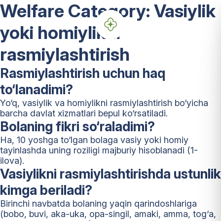
Welfare Category:
Vasiylik
yoki homiylikni
rasmiylashtirish
Rasmiylashtirish uchun haq
to‘lanadimi?
Yo‘q, vasiylik va homiylikni rasmiylashtirish bo‘yicha
barcha davlat xizmatlari bepul ko‘rsatiladi.
Bolaning fikri so‘raladimi?
Ha, 10 yoshga to‘lgan bolaga vasiy yoki homiy
tayinlashda uning roziligi majburiy hisoblanadi (1-
ilova).
Vasiylikni rasmiylashtirishda ustunlik
kimga beriladi?
Birinchi navbatda bolaning yaqin qarindoshlariga
(bobo, buvi, aka-uka, opa-singil, amaki, amma, tog‘a,