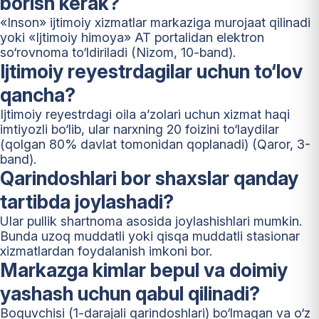
borish kerak?
«Inson» ijtimoiy xizmatlar markaziga murojaat qilinadi
yoki «Ijtimoiy himoya» AT portalidan elektron
so‘rovnoma to‘ldiriladi (Nizom, 10-band).
Ijtimoiy reyestrdagilar uchun to‘lov
qancha?
Ijtimoiy reyestrdagi oila a’zolari uchun xizmat haqi
imtiyozli bo‘lib, ular narxning 20 foizini to‘laydilar
(qolgan 80% davlat tomonidan qoplanadi) (Qaror, 3-
band).
Qarindoshlari bor shaxslar qanday
tartibda joylashadi?
Ular pullik shartnoma asosida joylashishlari mumkin.
Bunda uzoq muddatli yoki qisqa muddatli stasionar
xizmatlardan foydalanish imkoni bor.
Markazga kimlar bepul va doimiy
yashash uchun qabul qilinadi?
Boquvchisi (1-darajali qarindoshlari) bo‘lmagan va o‘z