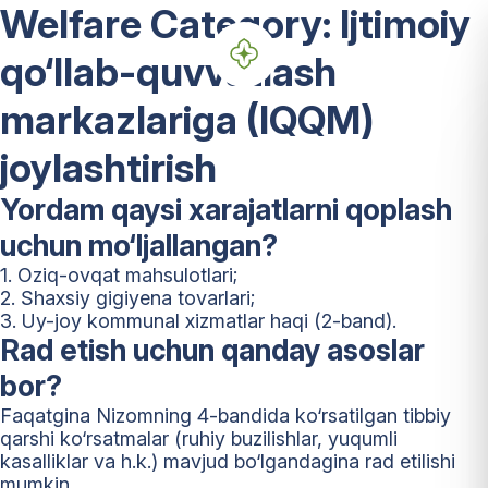
Welfare Category:
Ijtimoiy
qo‘llab-quvvatlash
markazlariga (IQQM)
joylashtirish
Yordam qaysi xarajatlarni qoplash
uchun mo‘ljallangan?
1. Oziq-ovqat mahsulotlari;
2. Shaxsiy gigiyena tovarlari;
3. Uy-joy kommunal xizmatlar haqi (2-band).
Rad etish uchun qanday asoslar
bor?
Faqatgina Nizomning 4-bandida ko‘rsatilgan tibbiy
qarshi ko‘rsatmalar (ruhiy buzilishlar, yuqumli
kasalliklar va h.k.) mavjud bo‘lgandagina rad etilishi
mumkin.