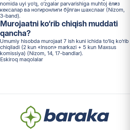
nomida uyi yo‘q, o‘zgalar parvarishiga muhtoj ёлғиз
кексалар ва ногиронлиги бўлган шахслаar (Nizom,
3-band).
Murojaatni ko‘rib chiqish muddati
qancha?
Umumiy hisobda murojaat 7 ish kuni ichida to‘liq ko‘rib
chiqiladi (2 kun «Inson» markazi + 5 kun Maxsus
komissiya) (Nizom, 14, 17-bandlar).
Maqolalar
Eskiroq maqolalar
bo‘yicha
harakatlanish