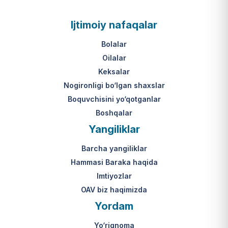
Ijtimoiy nafaqalar
Bolalar
Oilalar
Keksalar
Nogironligi bo‘lgan shaxslar
Boquvchisini yo‘qotganlar
Boshqalar
Yangiliklar
Barcha yangiliklar
Hammasi Baraka haqida
Imtiyozlar
OAV biz haqimizda
Yordam
Yo‘riqnoma