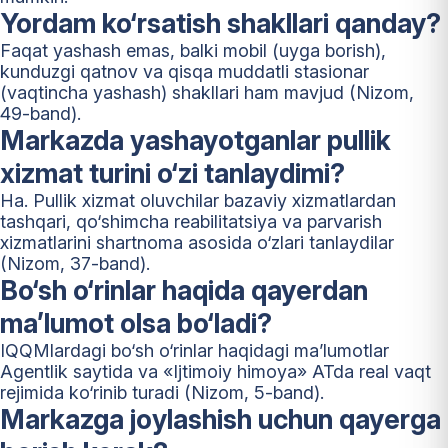
Yordam ko‘rsatish shakllari qanday?
Faqat yashash emas, balki mobil (uyga borish),
kunduzgi qatnov va qisqa muddatli stasionar
(vaqtincha yashash) shakllari ham mavjud (Nizom,
49-band).
Markazda yashayotganlar pullik
xizmat turini o‘zi tanlaydimi?
Ha. Pullik xizmat oluvchilar bazaviy xizmatlardan
tashqari, qo‘shimcha reabilitatsiya va parvarish
xizmatlarini shartnoma asosida o‘zlari tanlaydilar
(Nizom, 37-band).
Bo‘sh o‘rinlar haqida qayerdan
ma’lumot olsa bo‘ladi?
IQQMlardagi bo‘sh o‘rinlar haqidagi ma’lumotlar
Agentlik saytida va «Ijtimoiy himoya» ATda real vaqt
rejimida ko‘rinib turadi (Nizom, 5-band).
Markazga joylashish uchun qayerga