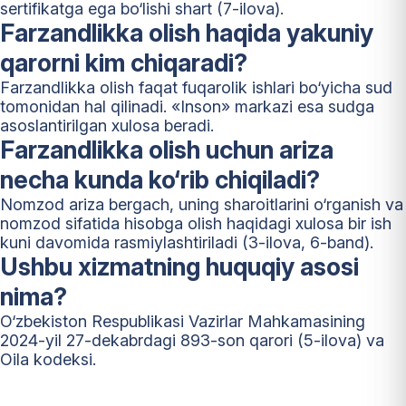
sertifikatga ega bo‘lishi shart (7-ilova).
Farzandlikka olish haqida yakuniy
qarorni kim chiqaradi?
Farzandlikka olish faqat fuqarolik ishlari bo‘yicha sud
tomonidan hal qilinadi. «Inson» markazi esa sudga
asoslantirilgan xulosa beradi.
Farzandlikka olish uchun ariza
necha kunda ko‘rib chiqiladi?
Nomzod ariza bergach, uning sharoitlarini o‘rganish va
nomzod sifatida hisobga olish haqidagi xulosa bir ish
kuni davomida rasmiylashtiriladi (3-ilova, 6-band).
Ushbu xizmatning huquqiy asosi
nima?
O‘zbekiston Respublikasi Vazirlar Mahkamasining
2024-yil 27-dekabrdagi 893-son qarori (5-ilova) va
Oila kodeksi.