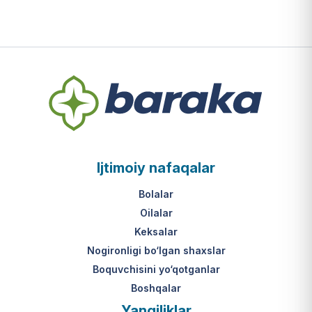
Ijtimoiy nafaqalar
Bolalar
Oilalar
Keksalar
Nogironligi bo‘lgan shaxslar
Boquvchisini yo‘qotganlar
Boshqalar
Yangiliklar