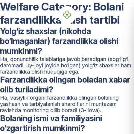
Welfare Category:
Bolani
farzandlikka olish tartibi
Yolg‘iz shaxslar (nikohda
bo‘lmaganlar) farzandlikka olishi
mumkinmi?
Ha, qonunchilik talablariga javob beradigan (sog‘lig‘i,
daromadi, uy-joyi joyida bo‘lgan) yolg‘iz shaxslar ham
farzandlikka olish huquqiga ega.
Farzandlikka olingan boladan xabar
olib turiladimi?
Ha, vasiylik organi farzandlikka olingan bolaning
yashash va tarbiyalanish sharoitlarini muntazam
ravishda monitoring qilib boradi (3-ilova).
Bolaning ismi va familiyasini
o‘zgartirish mumkinmi?