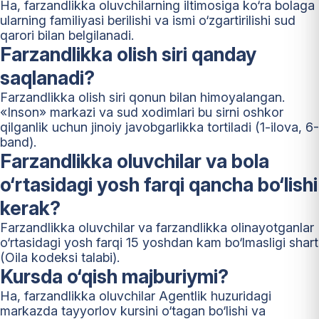
Ha, farzandlikka oluvchilarning iltimosiga ko‘ra bolaga
ularning familiyasi berilishi va ismi o‘zgartirilishi sud
qarori bilan belgilanadi.
Farzandlikka olish siri qanday
saqlanadi?
Farzandlikka olish siri qonun bilan himoyalangan.
«Inson» markazi va sud xodimlari bu sirni oshkor
qilganlik uchun jinoiy javobgarlikka tortiladi (1-ilova, 6-
band).
Farzandlikka oluvchilar va bola
o‘rtasidagi yosh farqi qancha bo‘lishi
kerak?
Farzandlikka oluvchilar va farzandlikka olinayotganlar
o‘rtasidagi yosh farqi 15 yoshdan kam bo‘lmasligi shart
(Oila kodeksi talabi).
Kursda o‘qish majburiymi?
Ha, farzandlikka oluvchilar Agentlik huzuridagi
markazda tayyorlov kursini o‘tagan bo‘lishi va